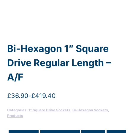
Bi-Hexagon 1″ Square
Drive Regular Length –
A/F
£
36.90
-
£
419.40
Categories:
1" Square Drive Sockets
,
Bi-Hexagon Sockets
,
Products