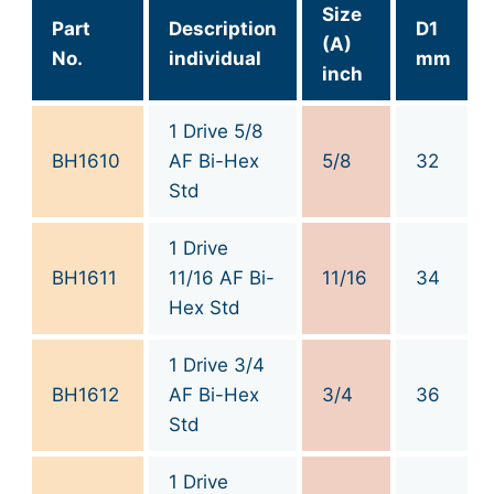
Size
Part
Description
D1
(A)
No.
individual
mm
inch
1 Drive 5/8
BH1610
AF Bi-Hex
5/8
32
Std
1 Drive
BH1611
11/16 AF Bi-
11/16
34
Hex Std
1 Drive 3/4
BH1612
AF Bi-Hex
3/4
36
Std
1 Drive